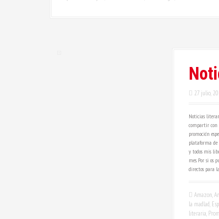
Noti
27 julio, 2
Noticias litera
compartir con v
promoción espe
plataforma de 
y todos mis li
mes. Por si os 
directos para 
Amazon
,
A
la madlad
,
Esp
literaria
,
Prom