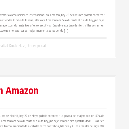
versario como bestseller internacional en Amazon, hoy 26 de Octubre podréis encontrar
las tiendas Kindle de España, México y Amazon.com. Sólo durante el día de hoy, ¡no dejes
mazon.com durante tres años consecutivos. ¡Descubre este trepidante thriller con miles
e todo que no pasa por su mejor momento, es requerido […]
 maldad
,
Kindle Flash
,
Thriller policial
 en Amazon
Libro de Madrid, hoy 29 de Mayo podréis encontrar La posada del viajero con un 80% de
 y Amazon.com. Sólo durante el día de hoy, ¡no dejes escapar esta oportunidad! Casi seis
esta trama ambientada a caballo entre Cantabria, Irlanda y Cuba a finales del siglo XIX