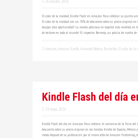
26 octubre, 2016
El color de la maldad, Kindle Flash en Amazon Para celebrar su quinto ani
El color de la maldad con un 70% de descuento sobre su precio original en 
escapar esta oportunidad! La novela policíaca en español más vendida en A
de lectores en todo el mundo! El inspector Bermejo, un policía de vuelta d
Amazon
,
Amazon Kindle
,
Armando Rodera
,
Bestseller
,
El color de la
Kindle Flash del día
29 mayo, 2016
Kindle Flash del día en Amazon Para celebrar el comienzo de la Feria del 
descuento sobre su precio original en las tiendas Kindle de España, México
meses después de su publicación por el nuevo sello de Amazon Publishing, 