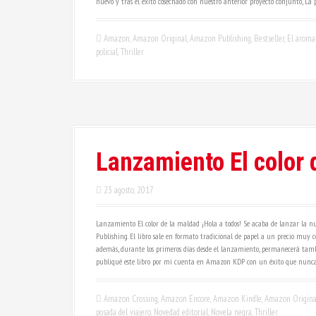
nuevo y tras el éxito cosechado con nuestro anterior proyecto conjunto, La p
Amazon
,
Amazon Original
,
Amazon Publishing
,
Bestseller
,
El aroma
policial
,
Thriller
Lanzamiento El color 
23 agosto, 2017
Lanzamiento El color de la maldad ¡Hola a todos! Se acaba de lanzar la nue
Publishing. El libro sale en formato tradicional de papel a un precio muy c
además, durante los primeros días desde el lanzamiento, permanecerá tambi
publiqué este libro por mi cuenta en Amazon KDP con un éxito que nunc
Amazon Crossing
,
Amazon Encore
,
Amazon Kindle
,
Amazon Origina
posada del viajero
,
Novedad editorial
,
Novela negra
,
Thriller