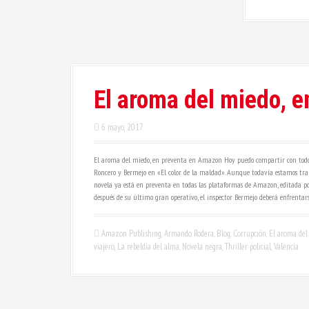
El aroma del miedo, 
6 mayo, 2017
El aroma del miedo, en preventa en Amazon Hoy puedo compartir con todos 
Roncero y Bermejo en «El color de la maldad». Aunque todavía estamos tr
novela ya está en preventa en todas las plataformas de Amazon, editada por 
después de su último gran operativo, el inspector Bermejo deberá enfrentar
Amazon Publishing
,
Armando Rodera
,
Blog
,
Corrupción
,
El aroma del
viajero
,
La rebeldía del alma
,
Novela negra
,
Thriller policial
,
Valencia