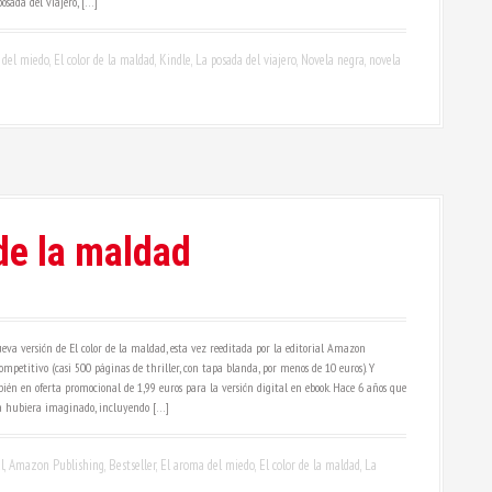
osada del viajero, […]
 del miedo
,
El color de la maldad
,
Kindle
,
La posada del viajero
,
Novela negra
,
novela
de la maldad
va versión de El color de la maldad, esta vez reeditada por la editorial Amazon
ompetitivo (casi 500 páginas de thriller, con tapa blanda, por menos de 10 euros). Y
én en oferta promocional de 1,99 euros para la versión digital en ebook. Hace 6 años que
a hubiera imaginado, incluyendo […]
l
,
Amazon Publishing
,
Bestseller
,
El aroma del miedo
,
El color de la maldad
,
La