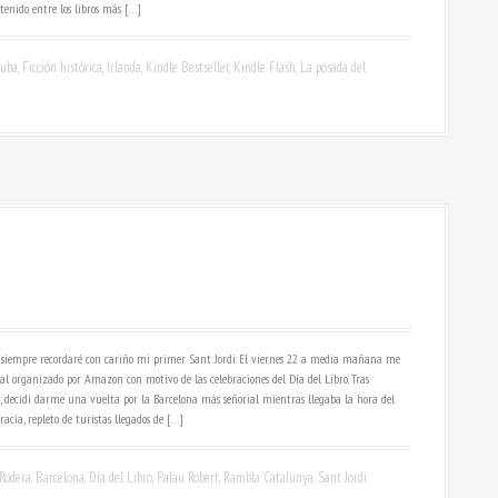
enido entre los libros más […]
uba
,
Ficción histórica
,
Irlanda
,
Kindle Bestseller
,
Kindle Flash
,
La posada del
ro siempre recordaré con cariño mi primer Sant Jordi. El viernes 22 a media mañana me
l organizado por Amazon con motivo de las celebraciones del Día del Libro. Tras
a, decidí darme una vuelta por la Barcelona más señorial mientras llegaba la hora del
acia, repleto de turistas llegados de […]
Rodera
,
Barcelona
,
Día del Libro
,
Palau Robert
,
Rambla Catalunya
,
Sant Jordi