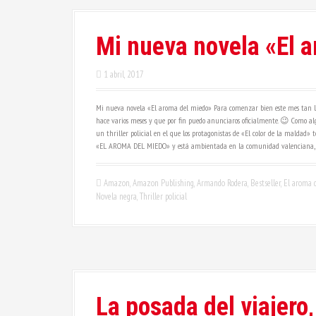
Mi nueva novela «El 
1 abril, 2017
Mi nueva novela «El aroma del miedo» Para comenzar bien este mes tan lit
hace varios meses y que por fin puedo anunciaros oficialmente. 😉 Como a
un thriller policial en el que los protagonistas de «El color de la maldad»
«EL AROMA DEL MIEDO» y está ambientada en la comunidad valenciana, en
Amazon
,
Amazon Publishing
,
Armando Rodera
,
Bestseller
,
El aroma 
Novela negra
,
Thriller policial
La posada del viajero