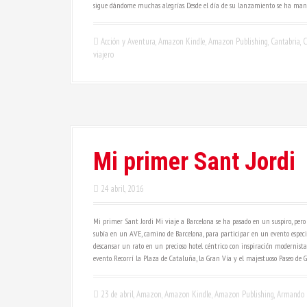
sigue dándome muchas alegrías. Desde el día de su lanzamiento se ha mant
Acción y Aventura
,
Amazon Kindle
,
Amazon Publishing
,
Cantabria
,
C
viajero
Mi primer Sant Jordi
24 abril, 2016
Mi primer Sant Jordi Mi viaje a Barcelona se ha pasado en un suspiro, pe
subía en un AVE, camino de Barcelona, para participar en un evento especia
descansar un rato en un precioso hotel céntrico con inspiración modernist
evento. Recorrí la Plaza de Cataluña, la Gran Vía y el majestuoso Paseo de Gr
23 de abril
,
Amazon
,
Amazon Kindle
,
Amazon Publishing
,
Armando 