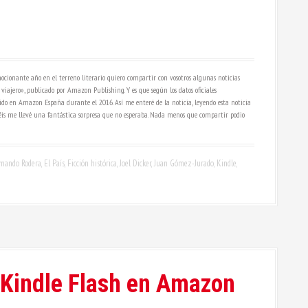
ocionante año en el terreno literario quiero compartir con vosotros algunas noticias
 viajero», publicado por Amazon Publishing. Y es que según los datos oficiales
do en Amazon España durante el 2016. Así me enteré de la noticia, leyendo esta noticia
eréis me llevé una fantástica sorpresa que no esperaba. Nada menos que compartir podio
mando Rodera
,
El País
,
Ficción histórica
,
Joel Dicker
,
Juan Gómez-Jurado
,
Kindle
,
, Kindle Flash en Amazon