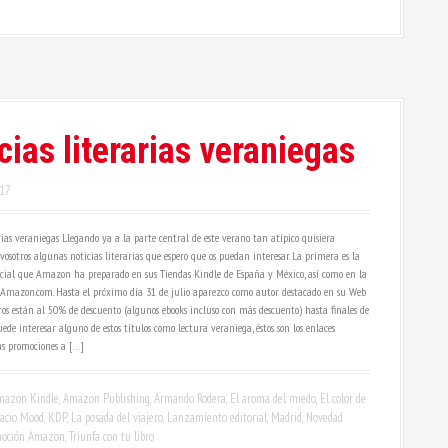
cias literarias veraniegas
017
rias veraniegas Llegando ya a la parte central de este verano tan atípico quisiera
osotros algunas noticias literarias que espero que os puedan interesar. La primera es la
cial que Amazon ha preparado en sus Tiendas Kindle de España y México, así como en la
Amazon.com. Hasta el próximo día 31 de julio aparezco como autor destacado en su Web
bros están al 50% de descuento (algunos ebooks incluso con más descuento) hasta finales de
puede interesar alguno de estos títulos como lectura veraniega, éstos son los enlaces
las promociones a […]
mazon Kindle
,
Amazon Publishing
,
Armando Rodera
,
El aroma del miedo
,
El color de
acio Mood
,
KDP
,
La posada del viajero
,
Lanzamiento editorial
,
Madrid
,
Novedad
oción Amazon
,
Triunfa con tu libro