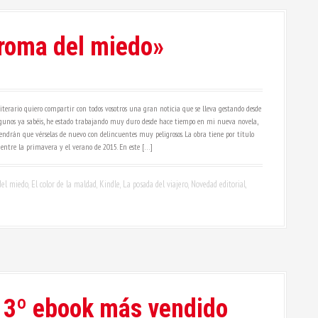
aroma del miedo»
erario quiero compartir con todos vosotros una gran noticia que se lleva gestando desde
lgunos ya sabéis, he estado trabajando muy duro desde hace tiempo en mi nueva novela,
 tendrán que vérselas de nuevo con delincuentes muy peligrosos. La obra tiene por título
tre la primavera y el verano de 2015. En este […]
del miedo
,
El color de la maldad
,
Kindle
,
La posada del viajero
,
Novedad editorial
,
, 3º ebook más vendido