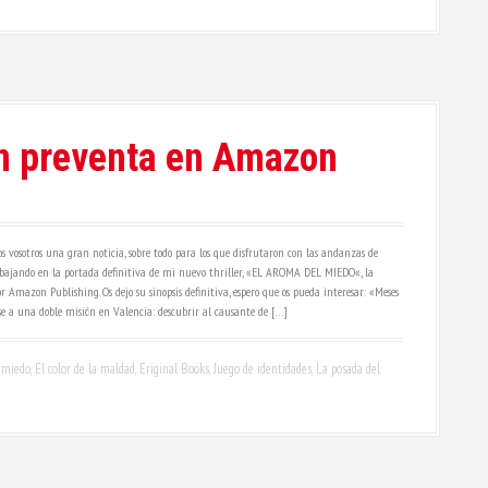
en preventa en Amazon
vosotros una gran noticia, sobre todo para los que disfrutaron con las andanzas de
abajando en la portada definitiva de mi nuevo thriller, «EL AROMA DEL MIEDO«, la
Amazon Publishing. Os dejo su sinopsis definitiva, espero que os pueda interesar: «Meses
se a una doble misión en Valencia: descubrir al causante de […]
 miedo
,
El color de la maldad
,
Eriginal Books
,
Juego de identidades
,
La posada del