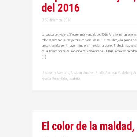
del 2016
30 diciembre, 2016
La posada del viajero, 3º ebook más vendido del 2016 Para terminar este em
relacionadas con la trayectoria editorial de mi último libro, «La posada del
proporcionados por Amazon Kindle, mi novela ha sido el 3º ebook más vendi
en la revista Verne, del conocido periódico español El País. Como comprend
[…]
Acción y Aventura
,
Amazon
,
Amazon Kindle
,
Amazon Publishing
,
Ar
Revista Verne
,
Todoliteratura
El color de la maldad