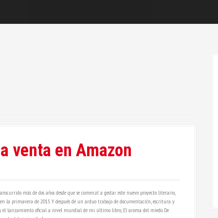
 la venta en Amazon
scurrido más de dos años desde que se comenzó a gestar este nuevo proyecto literario,
en la primavera de 2015. Y después de un arduo trabajo de documentación, escritura y
es el lanzamiento oficial a nivel mundial de mi último libro, El aroma del miedo. De