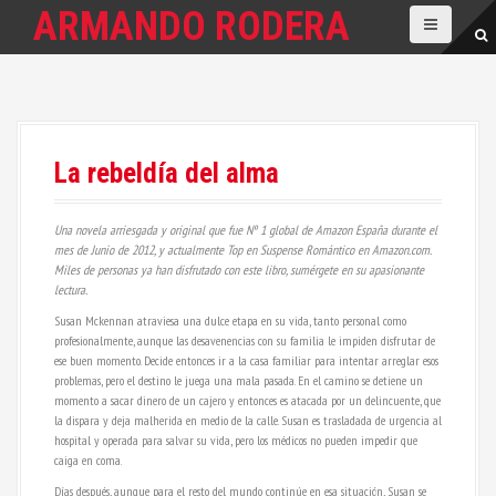
S
ARMANDO RODERA
a
l
t
a
r
a
l
La rebeldía del alma
c
o
n
t
Una novela arriesgada y original que fue Nº 1 global de Amazon España durante el
e
mes de Junio de 2012, y actualmente Top en Suspense Romántico en Amazon.com.
n
Miles de personas ya han disfrutado con este libro, sumérgete en su apasionante
i
lectura.
d
Susan Mckennan atraviesa una dulce etapa en su vida, tanto personal como
o
profesionalmente, aunque las desavenencias con su familia le impiden disfrutar de
ese buen momento. Decide entonces ir a la casa familiar para intentar arreglar esos
problemas, pero el destino le juega una mala pasada. En el camino se detiene un
momento a sacar dinero de un cajero y entonces es atacada por un delincuente, que
la dispara y deja malherida en medio de la calle. Susan es trasladada de urgencia al
hospital y operada para salvar su vida, pero los médicos no pueden impedir que
caiga en coma.
Días después, aunque para el resto del mundo continúe en esa situación, Susan se