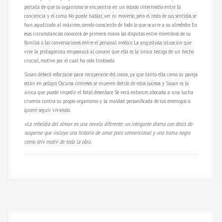
percata de que su organismo se encuentra en un estado intermedio entre la
conciencia y el coma. No puede hablar, ver ni moverse, pero el resto de sus sentidos se
han agudizado al máximo, siendo consciente de todo lo que ocurre a su alrededor. En
esas circunstancias conocerá de primera mano las disputas entre miembros de su
familia o las conversaciones entre el personal médico. La angustiosa situación que
vive la protagonista empeorará al conocer que ella es la única testigo de un hecho
crucial, motivo por el cual ha sido tiroteada.
Susan deberá esforzarse para recuperarse del coma, ya que tanto ella como su pareja
están en peligro. Oscuros intereses se mueven detrás de estos sucesos y Susan es la
única que puede impedir el fatal desenlace. Se verá entonces abocada a una lucha
cruenta contra su propio organismo y la maldad personificada de sus enemigos si
quiere seguir viviendo.
«La rebeldía del alma» es una novela diferente: un intrigante drama con dosis de
suspense que incluye una historia de amor poco convencional y una trama negra
como leiv motiv de toda la obra.