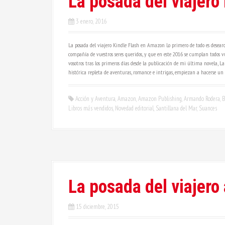
La posada del viajero
3 enero, 2016
La posada del viajero Kindle Flash en Amazon Lo primero de todo es desearos
compañía de vuestros seres queridos, y que en este 2016 se cumplan todos v
vosotros tras los primeros días desde la publicación de mi última novela, L
histórica repleta de aventuras, romance e intrigas, empiezan a hacerse un h
Acción y Aventura
,
Amazon
,
Amazon Publishing
,
Armando Rodera
,
B
Libros más vendidos
,
Novedad editorial
,
Santillana del Mar
,
Suances
La posada del viajero
15 diciembre, 2015