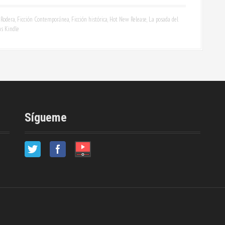
Rodera
,
Ficción Contemporánea
,
Ficción histórica
,
Hot New Release
,
La posada del
as Kindle
Sígueme