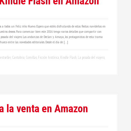
 Kindle Flash en Amazon
 a todos un Feliz Año Nuevo. Espero que estéis disfrutando de estas fiestas navideñas en
uestros deseos. Para comenzar bien este 2016 tengo varios detalles que compartir con
a posada del viajero. Las andanzas de Declan y Amaya, los protagonistas de esta trama
ueco entre las novedades editoriales. Desde el día de […]
estseller
,
Cantabria
,
Comillas
,
Ficción histórica
,
Kindle Flash
,
La posada del viajero
,
 a la venta en Amazon