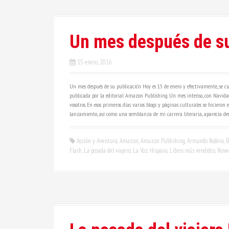
Un mes después de su
15 enero, 2016
Un mes después de su publicación Hoy es 15 de enero y efectivamente, se c
publicada por la editorial Amazon Publishing. Un mes intenso, con Navida
vosotros. En esos primeros días varios blogs y páginas culturales se hiciero
lanzamiento, así como una semblanza de mi carrera literaria, aparecía des
Acción y Aventura
,
Amazon
,
Amazon Publishing
,
Armando Rodera
,
B
Flash
,
La posada del viajero
,
La Voz Hispana
,
Libros más vendidos
,
Noved