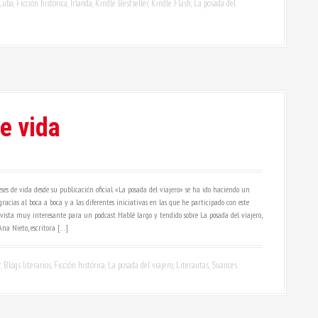
Cuba
,
Ficción histórica
,
Irlanda
,
Kindle Bestseller
,
Kindle Flash
,
La posada del
e vida
s de vida desde su publicación oficial. «La posada del viajero» se ha ido haciendo un
racias al boca a boca y a las diferentes iniciativas en las que he participado con este
ista muy interesante para un podcast. Hablé largo y tendido sobre La posada del viajero,
na Nieto, escritora […]
r
,
Blogs literarios
,
Ficción histórica
,
La posada del viajero
,
Literautas
,
Suances