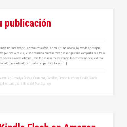
 publicación
umple un mes desde el lanzamiento oficial de mi última novela, La posada del viajero,
des por medio, en el que han ocurrido muchas cosas que me gustaría compartir con todos
n eco de esta novedad editorial, pero lo que más me sorprendió fue enterarme de que dicho
tacado como artículo cultural en el periódico La Voz […]
estseller
,
Brooklyn Bridge
,
Cantabria
,
Comillas
,
Ficción histórica
,
Kindle
,
Kindle
ad editorial
,
Santillana del Mar
,
Suances