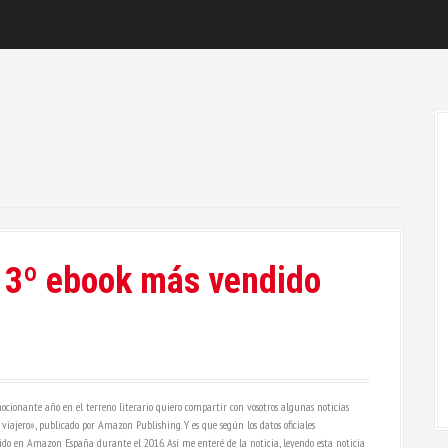
, 3º ebook más vendido
ocionante año en el terreno literario quiero compartir con vosotros algunas noticias
 viajero», publicado por Amazon Publishing. Y es que según los datos oficiales
do en Amazon España durante el 2016. Así me enteré de la noticia, leyendo esta noticia