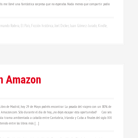
eréis me llevé una fantástica sorpresa que no esperaba. Nada menos que compartir podio
rmando Rodera
,
El País
,
Ficción histórica
,
Joel Dicker
,
Juan Gómez-Jurado
,
Kindle
,
 en Amazon
Libro de Madrid, hoy 29 de Mayo podréis encontrar La posada del viajero con un 80% de
 y Amazon.com. Sólo durante el día de hoy, ¡no dejes escapar esta oportunidad! Casi seis
esta trama ambientada a caballo entre Cantabria, Irlanda y Cuba a finales del siglo XIX
enido entre los libros más […]