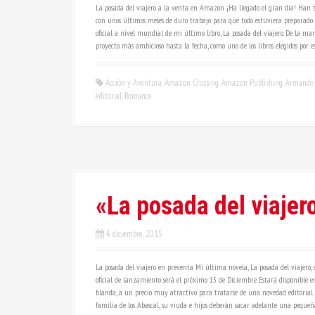
La posada del viajero a la venta en Amazon ¡Ha llegado el gran día! Han tr
con unos últimos meses de duro trabajo para que todo estuviera preparado 
oficial a nivel mundial de mi último libro, La posada del viajero. De la ma
proyecto más ambicioso hasta la fecha, como uno de los libros elegidos por e
Acción y Aventura
,
Amazon Crossing
,
Amazon Publishing
,
Armando 
editorial
,
Romance
«La posada del viajer
4 diciembre, 2015
La posada del viajero en preventa Mi última novela, La posada del viajero
oficial de lanzamiento será el próximo 15 de Diciembre. Estará disponible 
blanda, a un precio muy atractivo para tratarse de una novedad editorial. S
familia de los Abascal, su viuda e hijos deberán sacar adelante una pequeña