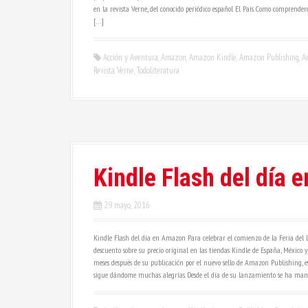
en la revista Verne, del conocido periódico español El País. Como comprend
[…]
Acción y Aventura
,
Amazon
,
Amazon Kindle
,
Amazon Publishing
,
A
Revista Verne
,
Todoliteratura
Kindle Flash del día
29 mayo, 2016
Kindle Flash del día en Amazon Para celebrar el comienzo de la Feria del 
descuento sobre su precio original en las tiendas Kindle de España, México
meses después de su publicación por el nuevo sello de Amazon Publishing, 
sigue dándome muchas alegrías. Desde el día de su lanzamiento se ha mant