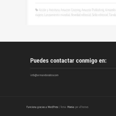
Acción y Aventura
,
Amazon Crossing
,
Amazon Publishing
,
Armando 
viajero
,
Lanzamiento mundial
,
Novedad editorial
,
Sello editorial
,
Tiend
Puedes contactar conmigo en:
info@armandorodera.com
Funciona gracias a WordPress
|
Tema:
Moesia
por aThemes