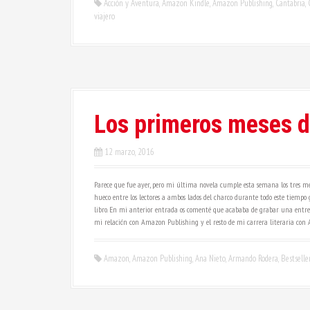
Acción y Aventura
,
Amazon Kindle
,
Amazon Publishing
,
Cantabria
,
viajero
Los primeros meses d
12 marzo, 2016
Parece que fue ayer, pero mi última novela cumple esta semana los tres mese
hueco entre los lectores a ambos lados del charco durante todo este tiempo g
libro. En mi anterior entrada os comenté que acababa de grabar una entrev
mi relación con Amazon Publishing y el resto de mi carrera literaria con A
Amazon
,
Amazon Publishing
,
Ana Nieto
,
Armando Rodera
,
Bestselle