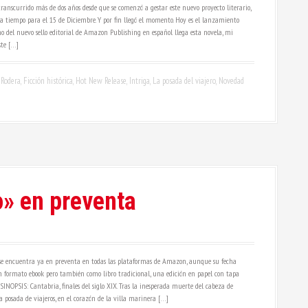
anscurrido más de dos años desde que se comenzó a gestar este nuevo proyecto literario,
a tiempo para el 15 de Diciembre. Y por fin llegó el momento. Hoy es el lanzamiento
no del nuevo sello editorial de Amazon Publishing en español llega esta novela, mi
ste […]
Rodera
,
Ficción histórica
,
Hot New Release
,
Intriga
,
La posada del viajero
,
Novedad
o» en preventa
, se encuentra ya en preventa en todas las plataformas de Amazon, aunque su fecha
en formato ebook pero también como libro tradicional, una edición en papel con tapa
INOPSIS: Cantabria, finales del siglo XIX. Tras la inesperada muerte del cabeza de
 posada de viajeros, en el corazón de la villa marinera […]