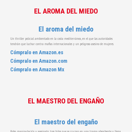
EL AROMA DEL MIEDO
El aroma del miedo
Un thriller policial ambientado en la costa mediterránea, en el que las autoridades
tendrán que luchar contra mafias internacionales y un peligroso asesino de mujeres.
Cómpralo en Amazon.es
Cómpralo en Amazon.com
Cómpralo en Amazon Mx
EL MAESTRO DEL ENGAÑO
El maestro del engaño
Robo, manipulación y asesinato: tres hilos que se cruzan en una trama absorbente y llena