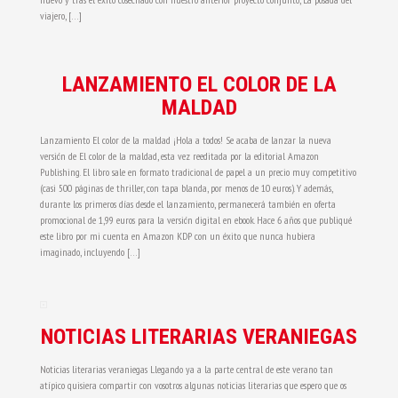
viajero, […]
LANZAMIENTO EL COLOR DE LA
MALDAD
Lanzamiento El color de la maldad ¡Hola a todos! Se acaba de lanzar la nueva
versión de El color de la maldad, esta vez reeditada por la editorial Amazon
Publishing. El libro sale en formato tradicional de papel a un precio muy competitivo
(casi 500 páginas de thriller, con tapa blanda, por menos de 10 euros). Y además,
durante los primeros días desde el lanzamiento, permanecerá también en oferta
promocional de 1,99 euros para la versión digital en ebook. Hace 6 años que publiqué
este libro por mi cuenta en Amazon KDP con un éxito que nunca hubiera
imaginado, incluyendo […]
NOTICIAS LITERARIAS VERANIEGAS
Noticias literarias veraniegas Llegando ya a la parte central de este verano tan
atípico quisiera compartir con vosotros algunas noticias literarias que espero que os