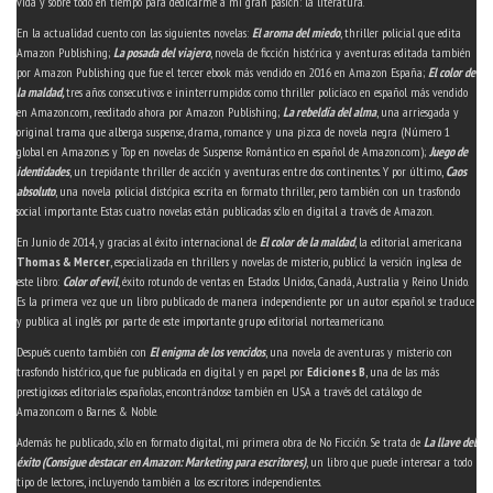
vida y sobre todo en tiempo para dedicarme a mi gran pasión: la literatura.
En la actualidad cuento con las siguientes novelas:
El aroma del miedo
, thriller policial que edita
Amazon Publishing;
La posada del viajero
, novela de ficción histórica y aventuras editada también
por Amazon Publishing que fue el tercer ebook más vendido en 2016 en Amazon España;
El color de
la maldad,
tres años consecutivos e ininterrumpidos como thriller policíaco en español más vendido
en Amazon.com, reeditado ahora por Amazon Publishing;
La rebeldía del alma
, una arriesgada y
original trama que alberga suspense, drama, romance y una pizca de novela negra (Número 1
global en Amazon.es y Top en novelas de Suspense Romántico en español de Amazon.com);
Juego de
identidades
, un trepidante thriller de acción y aventuras entre dos continentes. Y por último,
Caos
absoluto
, una novela policial distópica escrita en formato thriller, pero también con un trasfondo
social importante. Estas cuatro novelas están publicadas sólo en digital a través de Amazon.
En Junio de 2014, y gracias al éxito internacional de
El color de la maldad
, la editorial americana
Thomas & Mercer
, especializada en thrillers y novelas de misterio, publicó la versión inglesa de
este libro:
Color of evil
, éxito rotundo de ventas en Estados Unidos, Canadá, Australia y Reino Unido.
Es la primera vez que un libro publicado de manera independiente por un autor español se traduce
y publica al inglés por parte de este importante grupo editorial norteamericano.
Después cuento también con
El enigma de los vencidos
, una novela de aventuras y misterio con
trasfondo histórico, que fue publicada en digital y en papel por
Ediciones B
, una de las más
prestigiosas editoriales españolas, encontrándose también en USA a través del catálogo de
Amazon.com o Barnes & Noble.
Además he publicado, sólo en formato digital, mi primera obra de No Ficción. Se trata de
La llave del
éxito (Consigue destacar en Amazon: Marketing para escritores)
, un libro que puede interesar a todo
tipo de lectores, incluyendo también a los escritores independientes.