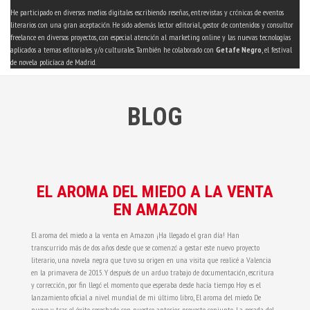
He participado en diversos medios digitales escribiendo reseñas, entrevistas y crónicas de eventos
literarios con una gran aceptación. He sido además lector editorial, gestor de contenidos y consultor
freelance en diversos proyectos, con especial atención al marketing online y las nuevas tecnologías
aplicados a temas editoriales y/o culturales. También he colaborado con
Getafe Negro
, el festival
de novela policíaca de Madrid.
BLOG
EL AROMA DEL MIEDO A LA VENTA
EN AMAZON
El aroma del miedo a la venta en Amazon ¡Ha llegado el gran día! Han
transcurrido más de dos años desde que se comenzó a gestar este nuevo proyecto
literario, una novela negra que tuvo su origen en una visita que realicé a Valencia
en la primavera de 2015. Y después de un arduo trabajo de documentación, escritura
y corrección, por fin llegó el momento que esperaba desde hacía tiempo. Hoy es el
lanzamiento oficial a nivel mundial de mi último libro, El aroma del miedo. De
nuevo y tras el éxito cosechado con nuestro anterior proyecto conjunto, La posada del