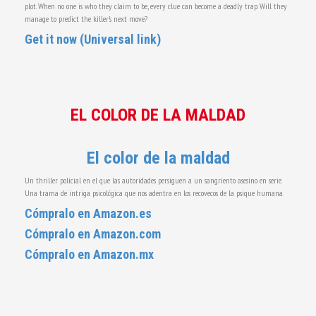
plot. When no one is who they claim to be, every clue can become a deadly trap. Will they
manage to predict the killer’s next move?
Get it now (Universal link)
EL COLOR DE LA MALDAD
El color de la maldad
Un thriller policial en el que las autoridades persiguen a un sangriento asesino en serie.
Una trama de intriga psicológica que nos adentra en los recovecos de la psique humana.
Cómpralo en Amazon.es
Cómpralo en Amazon.com
Cómpralo en Amazon.mx