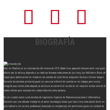
t
f
y
w
a
o
i
c
u
t
e
t
t
b
u
e
o
b
r
o
e
k
BIOGRAFÍA
Nací en Madrid, en un caluroso día del verano de 1972. Desde muy pequeño siempre sentí una gran
afición por la lectura, dejando a un lado las famosas colecciones de
Los cinco
,
Los Hollister
o
Barco de
Vapor
para adentrarme sin miedo en las novelas de Julio Verne, Alejandro Dumas o Emilio Salgari.
Durante los estudios primarios gané un concurso infantil de cuentos en mi colegio, pero nunca
imaginé que, veinte años después, la escritura se convertiría no sólo en mi vocación tardía sino en el
medio idóneo para expresarme y desarrollarme como persona.
En mi ciudad natal cursé estudios de Ingeniería Superior de Telecomunicaciones e Informática.
Durante casi una década trabajé en el sector tecnológico hasta que hace cinco años decidí darle un
giro radical a mi carrera profesional, buscando un empleo que me permitiera ganar en calidad de