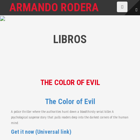
S
ARMANDO RODERA
a
l
t
a
r
LIBROS
a
l
c
o
n
t
e
n
THE COLOR OF EVIL
i
d
o
The Color of Evil
A police thriller where the authorities hunt down a bloodthirsty serial killer. A
psychological suspense story that pulls readers deep into the darkest corners of the human
mind.
Get it now (Universal link)