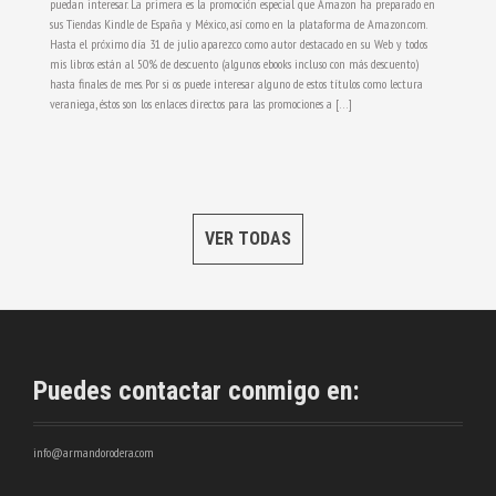
puedan interesar. La primera es la promoción especial que Amazon ha preparado en
sus Tiendas Kindle de España y México, así como en la plataforma de Amazon.com.
Hasta el próximo día 31 de julio aparezco como autor destacado en su Web y todos
mis libros están al 50% de descuento (algunos ebooks incluso con más descuento)
hasta finales de mes. Por si os puede interesar alguno de estos títulos como lectura
veraniega, éstos son los enlaces directos para las promociones a […]
VER TODAS
Puedes contactar conmigo en:
info@armandorodera.com