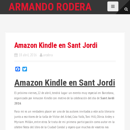
S
ARMANDO RODERA
a
l
t
a
r
a
l
Amazon Kindle en Sant Jordi
c
o
n
18 abril, 2016
arodera
t
e
F
T
n
a
w
i
c
i
Amazon Kindle en Sant Jordi
d
e
t
o
b
t
o
e
El próximo viernes, 22 de abril, tendrá lugar un evento muy especial en Barcelona,
o
r
organizado por Amazon Kindle con motivo de la celebración del día de
Sant Jordi
k
2016
.
Para mí es un verdadero placer ser uno de los autores invitados a este acto literario
junto a escritores de la talla de Víctor del Árbol, Coia Valls, Toni Hill, Olivia Ardey o
Myriam Millán, entre otros. Se trata de mi primera participación como autor en la
célebre fiesta del libro de la Ciudad Condal y espero que muchos de vosotros nos