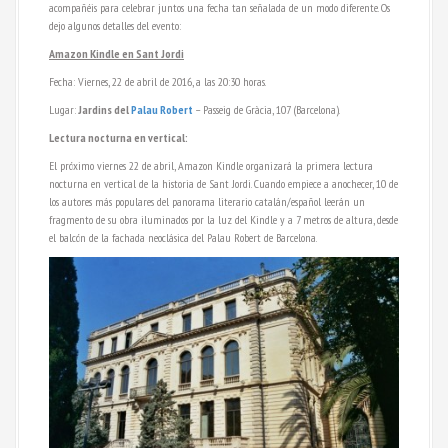
acompañéis para celebrar juntos una fecha tan señalada de un modo diferente. Os
dejo algunos detalles del evento:
Amazon Kindle en Sant Jordi
Fecha: Viernes, 22 de abril de 2016, a las
20:30 horas.
Lugar:
Jardins del
Palau Robert
–
Passeig de Gràcia, 107 (Barcelona).
Lectura nocturna en vertical:
El próximo viernes 22 de abril, Amazon Kindle organizará la primera lectura
nocturna en vertical de la historia de Sant Jordi. Cuando empiece a anochecer, 10 de
los autores más populares del panorama literario catalán/español leerán un
fragmento de su obra iluminados por la luz del Kindle y a 7 metros de altura, desde
el balcón de la fachada neoclásica del Palau Robert de Barcelona.