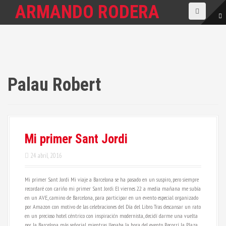
S
ARMANDO RODERA
a
l
t
a
r
a
l
c
Palau Robert
o
n
t
e
n
i
Mi primer Sant Jordi
d
o
24 abril, 2016
Mi primer Sant Jordi Mi viaje a Barcelona se ha pasado en un suspiro, pero siempre
recordaré con cariño mi primer Sant Jordi. El viernes 22 a media mañana me subía
en un AVE, camino de Barcelona, para participar en un evento especial organizado
por Amazon con motivo de las celebraciones del Día del Libro. Tras descansar un rato
en un precioso hotel céntrico con inspiración modernista, decidí darme una vuelta
por la Barcelona más señorial mientras llegaba la hora del evento. Recorrí la Plaza