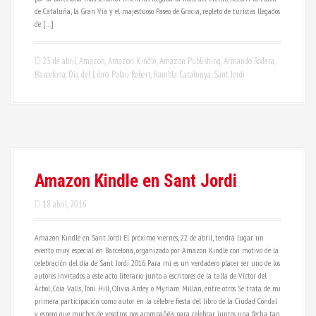
de Cataluña, la Gran Vía y el majestuoso Paseo de Gracia, repleto de turistas llegados
de […]
23 de abril
,
Amazon
,
Amazon Kindle
,
Amazon Publishing
,
Armando Rodera
,
Barcelona
,
Día del Libro
,
Palau Robert
,
Rambla Catalunya
,
Sant Jordi
Amazon Kindle en Sant Jordi
18 abril, 2016
Amazon Kindle en Sant Jordi El próximo viernes, 22 de abril, tendrá lugar un
evento muy especial en Barcelona, organizado por Amazon Kindle con motivo de la
celebración del día de Sant Jordi 2016. Para mí es un verdadero placer ser uno de los
autores invitados a este acto literario junto a escritores de la talla de Víctor del
Árbol, Coia Valls, Toni Hill, Olivia Ardey o Myriam Millán, entre otros. Se trata de mi
primera participación como autor en la célebre fiesta del libro de la Ciudad Condal
y espero que muchos de vosotros nos acompañéis para celebrar juntos una fecha tan