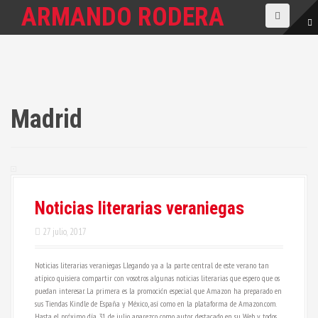
S
ARMANDO RODERA
a
l
t
a
r
a
l
c
Madrid
o
n
t
e
n
i
d
Noticias literarias veraniegas
o
27 julio, 2017
Noticias literarias veraniegas Llegando ya a la parte central de este verano tan
atípico quisiera compartir con vosotros algunas noticias literarias que espero que os
puedan interesar. La primera es la promoción especial que Amazon ha preparado en
sus Tiendas Kindle de España y México, así como en la plataforma de Amazon.com.
Hasta el próximo día 31 de julio aparezco como autor destacado en su Web y todos