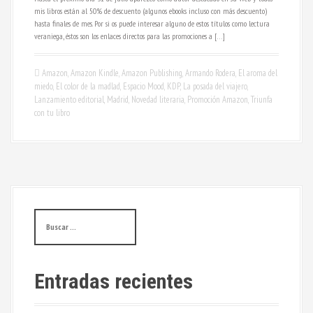
mis libros están al 50% de descuento (algunos ebooks incluso con más descuento)
hasta finales de mes. Por si os puede interesar alguno de estos títulos como lectura
veraniega, éstos son los enlaces directos para las promociones a […]
Amazon
,
Amazon Kindle
,
Amazon Publishing
,
Armando Rodera
,
El aroma del
miedo
,
El color de la madlad
,
Espacio Mood
,
KDP
,
La posada del viajero
,
Lanzamiento editorial
,
Madrid
,
Novedad literaria
,
Promoción Amazon
,
Triunfa
con tu libro
B
u
s
c
a
Entradas recientes
r
: