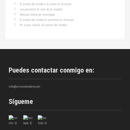
El aroma del miedo a la venta en Amazon
Lanzamiento El color de la maldad
Noticias literarias veraniegas
El aroma del miedo, en preventa en Amazon
Mi nueva novela «El aroma del miedo»
Puedes contactar conmigo en:
info@armandorodera.com
Sígueme