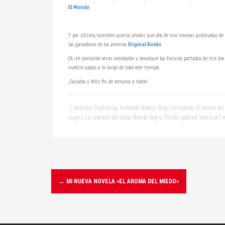
El Mundo
.
Y por último, también quería añadir que dos de mis novelas publicadas de
las ganadoras de los premios
Eriginal Books
.
Os iré contando otras novedades y desvelaré las futuras portadas de mis dos
vuestro apoyo a lo largo de todo este tiempo.
¡Saludos y feliz fin de semana a todos!
Amazon Publishing
,
Armando Rodera
,
Blog
,
Corrupción
,
El aroma del
viajero
,
La rebeldía del alma
,
Novela negra
,
Thriller policial
,
Valencia
e
N
←
MI NUEVA NOVELA «EL AROMA DEL MIEDO»
a
v