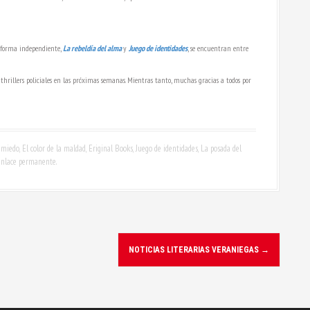
 forma independiente,
La rebeldía del alma
y
Juego de identidades
, se encuentran entre
 thrillers policiales en las próximas semanas. Mientras tanto, muchas gracias a todos por
 miedo
,
El color de la maldad
,
Eriginal Books
,
Juego de identidades
,
La posada del
nlace permanente
.
NOTICIAS LITERARIAS VERANIEGAS
→