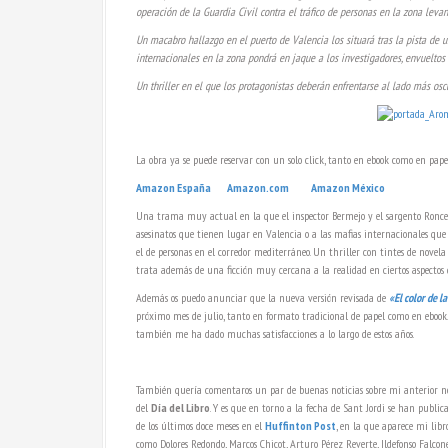
operación de la Guardia Civil contra el tráfico de personas en la zona levan
Un macabro hallazgo en el puerto de Valencia los situará tras la pista de 
internacionales en la zona pondrá en jaque a los investigadores, envueltos
Un thriller en el que los protagonistas deberán enfrentarse al lado más os
La obra ya se puede reservar con un solo click, tanto en ebook como en pape
Amazon España
Amazon.com
Amazon México
Una trama muy actual en la que el inspector Bermejo y el sargento Roncer
asesinatos que tienen lugar en Valencia o a las mafias internacionales que 
el de personas en el corredor mediterráneo. Un thriller con tintes de novela
trata además de una ficción muy cercana a la realidad en ciertos aspectos 
Además os puedo anunciar que la nueva versión revisada de
«El color de l
próximo mes de julio, tanto en formato tradicional de papel como en eboo
también me ha dado muchas satisfacciones a lo largo de estos años.
También quería comentaros un par de buenas noticias sobre mi anterior n
del
Día del Libro
. Y es que en torno a la fecha de Sant Jordi se han publica
de los últimos doce meses en el
Huffinton Post
, en la que aparece mi lib
como Dolores Redondo, Marcos Chicot, Arturo Pérez Reverte, Ildefonso Falcon