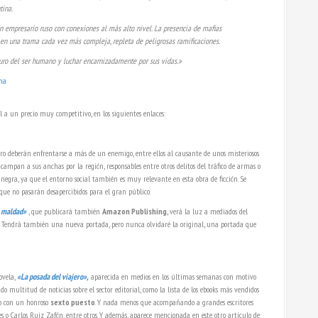
tina.
un empresario ruso con conexiones al más alto nivel. La presencia de mafias
 en una trama cada vez más compleja, repleta de peligrosas ramificaciones.
curo del ser humano y luchar encarnizadamente por sus vidas.»
l a un precio muy competitivo, en los siguientes enlaces:
o deberán enfrentarse a más de un enemigo, entre ellos al causante de unos misteriosos
campan a sus anchas por la región, responsables entre otros delitos del tráfico de armas o
 negra, ya que el entorno social también es muy relevante en esta obra de ficción. Se
que no pasarán desapercibidos para el gran público.
a maldad»
, que publicará también
Amazon Publishing,
verá la luz a mediados del
k. Tendrá también una nueva portada, pero nunca olvidaré la original, una portada que
ovela,
«La posada del viajero»,
aparecida en medios en los últimas semanas con motivo
do multitud de noticias sobre el sector editorial, como la lista de los ebooks más vendidos
ro con un honroso
sexto puesto
. Y nada menos que acompañando a grandes escritores
es o Carlos Ruiz Zafón, entre otros. Y además, aparece mencionada en este otro artículo de