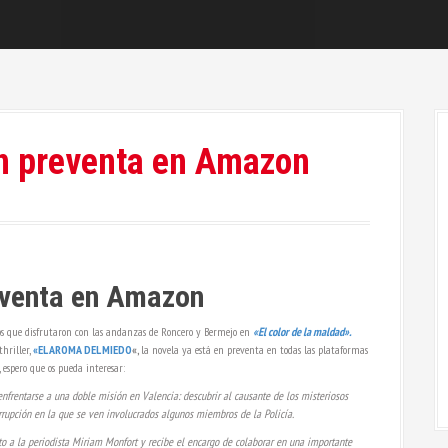
en preventa en Amazon
eventa en Amazon
los que disfrutaron con las andanzas de Roncero y Bermejo en
«El color de la maldad».
hriller,
«EL AROMA DEL MIEDO
«,
la novela ya está en preventa en todas las plataformas
a, espero que os pueda interesar:
nfrentarse a una doble misión en Valencia: descubrir al causante de los misteriosos
rrupción en la que se ven involucrados algunos miembros de la Policía.
nto a la periodista Miriam Monfort y recibe el encargo de colaborar en una importante