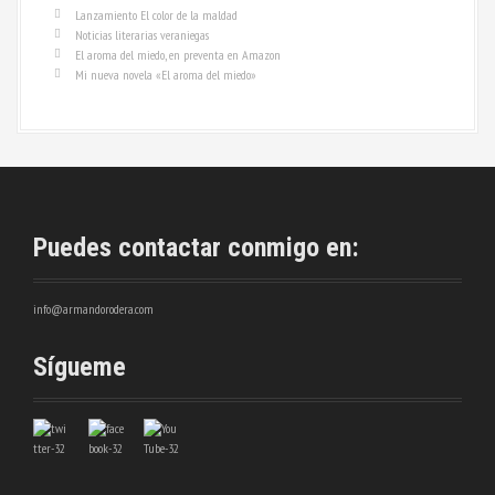
Lanzamiento El color de la maldad
Noticias literarias veraniegas
El aroma del miedo, en preventa en Amazon
Mi nueva novela «El aroma del miedo»
Puedes contactar conmigo en:
info@armandorodera.com
Sígueme