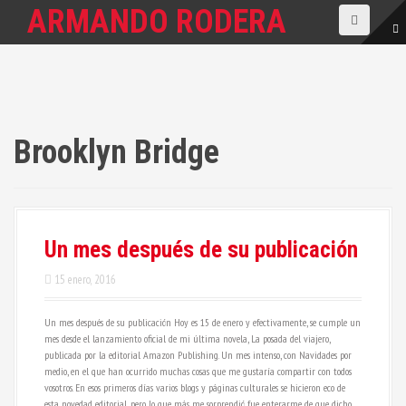
S
ARMANDO RODERA
a
l
t
a
r
a
l
c
Brooklyn Bridge
o
n
t
e
n
i
Un mes después de su publicación
d
o
15 enero, 2016
Un mes después de su publicación Hoy es 15 de enero y efectivamente, se cumple un
mes desde el lanzamiento oficial de mi última novela, La posada del viajero,
publicada por la editorial Amazon Publishing. Un mes intenso, con Navidades por
medio, en el que han ocurrido muchas cosas que me gustaría compartir con todos
vosotros. En esos primeros días varios blogs y páginas culturales se hicieron eco de
esta novedad editorial, pero lo que más me sorprendió fue enterarme de que dicho