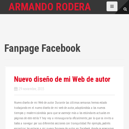
S
ARMANDO RODERA
a
l
t
a
r
a
l
c
Fanpage Facebook
o
n
t
e
n
i
Nuevo diseño de mi Web de autor
d
o
29 noviembre, 2015
Nuevo diseño de mi Web de autor Durante las últimas semanas hemos estado
trabajando en el nuevo diseño de mi web de autor, adaptándola a los nuevos
tiempos y modernizándola para que se asemeje más a los estándares actuales en
páginas de este estilo. Y hoy voy a reinaugurarla oficialmente, por lo que os invito a
todos a navegar por sus diferentes secciones con tranquilidad. Por ejemplo, podréis
encontrar los enlaces a mi nueva fanpage de autor en Facebook, donde os esperamos