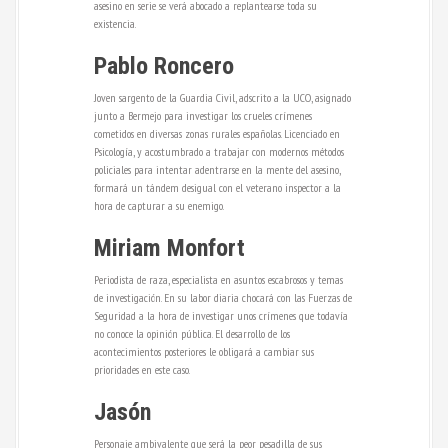
asesino en serie se verá abocado a replantearse toda su
existencia.
Pablo Roncero
Joven sargento de la Guardia Civil, adscrito a la UCO, asignado
junto a Bermejo para investigar los crueles crímenes
cometidos en diversas zonas rurales españolas. Licenciado en
Psicología, y acostumbrado a trabajar con modernos métodos
policiales para intentar adentrarse en la mente del asesino,
formará un tándem desigual con el veterano inspector a la
hora de capturar a su enemigo.
Miriam Monfort
Periodista de raza, especialista en asuntos escabrosos y temas
de investigación. En su labor diaria chocará con las Fuerzas de
Seguridad a la hora de investigar unos crímenes que todavía
no conoce la opinión pública. El desarrollo de los
acontecimientos posteriores le obligará a cambiar sus
prioridades en este caso.
Jasón
Personaje ambivalente que será la peor pesadilla de sus