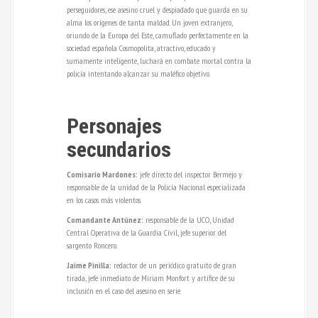
perseguidores, ese asesino cruel y despiadado que guarda en su
alma los orígenes de tanta maldad. Un joven extranjero,
oriundo de la Europa del Este, camuflado perfectamente en la
sociedad española. Cosmopolita, atractivo, educado y
sumamente inteligente, luchará en combate mortal contra la
policía intentando alcanzar su maléfico objetivo.
Personajes
secundarios
Comisario Mardones:
jefe directo del inspector Bermejo y
responsable de la unidad de la Policía Nacional especializada
en los casos más violentos.
Comandante Antúnez:
responsable de la UCO, Unidad
Central Operativa de la Guardia Civil, jefe superior del
sargento Roncero.
Jaime Pinilla:
redactor de un periódico gratuito de gran
tirada, jefe inmediato de Miriam Monfort y artífice de su
inclusión en el caso del asesino en serie.